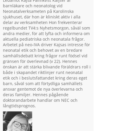
Ledamot Kajsa Palmkvist Kaijser är
barnläkare och neonatolog vid
Neonatalverksameten på Karolinska
sjukhuset, där hon är kliniskt aktiv i alla
delar av verksamheten Hon frekventerar
regelbundet TV4:s Nyhetsmorgon, såväl som
andra medier, för att lyfta och informera om
aktuella pediatriska och neonatala frågor.
Arbetet på neo-IVA driver Kajsas intresse för
neonatal etik och behovet av en bredare
samhällsdebatt kring frågor runt födsel vid
gränsen för överlevnad (v 22). Hennes
önskan är att stärka blivande föräldrars roll i
både i skapandet riktlinjer runt neonatal
etik och i beslutsfattandet kring deras eget
barn, såväl som att förtydliga samhällets
ansvar gentemot de nya överlevarna och
deras familjer. Hennes pågående
doktorandarbete handlar om NEC och
långtidsprognos.