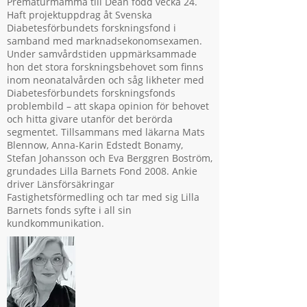
Prematurmamma till Dean född vecka 24.
Haft projektuppdrag åt Svenska
Diabetesförbundets forskningsfond i
samband med marknadsekonomsexamen.
Under samvårdstiden uppmärksammade
hon det stora forskningsbehovet som finns
inom neonatalvården och såg likheter med
Diabetesförbundets forskningsfonds
problembild – att skapa opinion för behovet
och hitta givare utanför det berörda
segmentet. Tillsammans med läkarna Mats
Blennow, Anna-Karin Edstedt Bonamy,
Stefan Johansson och Eva Berggren Boström,
grundades Lilla Barnets Fond 2008. Ankie
driver Länsförsäkringar
Fastighetsförmedling och tar med sig Lilla
Barnets fonds syfte i all sin
kundkommunikation.