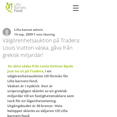
Lilla barnet admin
14 sep. 2009
1 min läsning
Välgörenhetsauktion på Tradera:
Louis Vuitton-väska, gåva från
grekisk miljardär!
En äkta väska från Louis Vuitton bjuds 
just nu ut på Tradera
, i en 
välgörenhetsauktion till förmån för 
Lilla barnets fond.
Väskan är i nyskick. Den är 
ursprungligen skänkt av en grekisk 
miljardär till en fastighetsmäklare som 
tack för en lägenhetsvisning.
Utgångsbudet är 50 kronor. Hela 
beloppet skänks av säljaren till Lilla 
barnets fond.