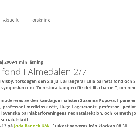
Aktuellt
Forskning
aj 2009
1 min läsning
s fond i Almedalen 2/7
Visby, torsdagen den 2:a juli, arrangerar Lilla barnets fond och 
t symposium om “Den stora kampen för det lilla barnet”, om neo
modereras av den kända journalisten Susanna Popova. I panelen 
 professor i medicinsk rätt, Hugo Lagercrantz, professor i pediatr
i Svenska barnläkarföreningens neonatalsektion, och Kenneth J
 socialutskott.
-12 på 
Joda Bar och Kök.
 Frukost serveras från klockan 08.30