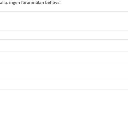
 alla, ingen föranmälan behövs!
Om oss
Stöd oss
Forskning
Forskarna ber
Dokument
Bli månadsgivare