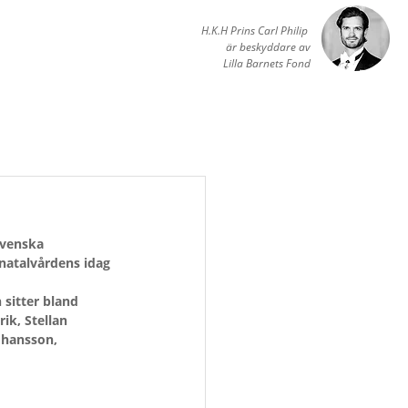
H.K.H Prins Carl Philip
är beskyddare av
Lilla Barnets Fond
Svenska 
natalvårdens idag 
sitter bland 
ik, Stellan 
ohansson, 