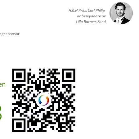
H.K.H Prins Carl Philip
är beskyddare av
Lilla Barnets Fond
tagssponsor
en
3