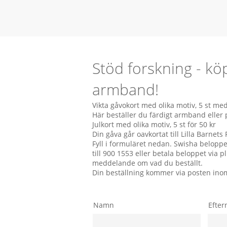
Stöd forskning - köp
armband!
Vikta gåvokort med olika motiv, 5 st med
Här beställer du färdigt armband eller pä
Julkort med olika motiv, 5 st för 50 kr
Din gåva går oavkortat till Lilla Barnets
Fyll i formuläret nedan. Swisha beloppe
till 900 1553 eller betala beloppet via p
meddelande om vad du beställt.
Din beställning kommer via posten inom
Namn
Efte