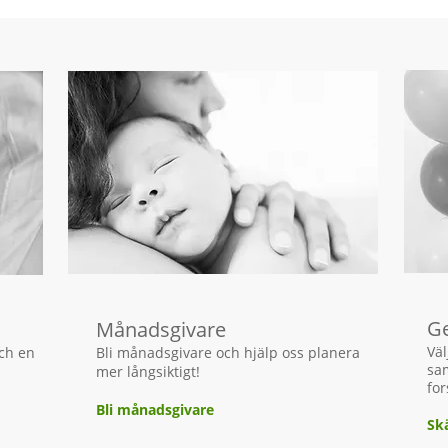
Ge
Månadsgivare
Väl
och en
Bli månadsgivare och hjälp oss planera
sam
mer långsiktigt!
for
Bli månadsgivare
Sk