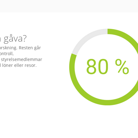
n gåva?
forskning. Resten går
ntroll,
la styrelsemedlemmar
l löner eller resor.