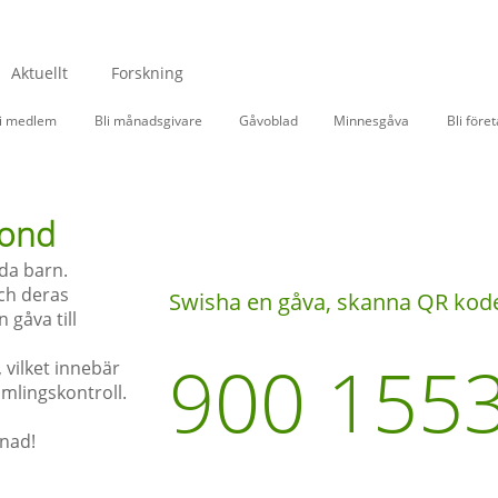
Aktuellt
Forskning
li medlem
Bli månadsgivare
Gåvoblad
Minnesgåva
Bli före
 Fond
da barn.
ch deras
Swisha en gåva, skanna QR kod
 gåva till
900 155
 vilket innebär
amlingskontroll.
lnad!