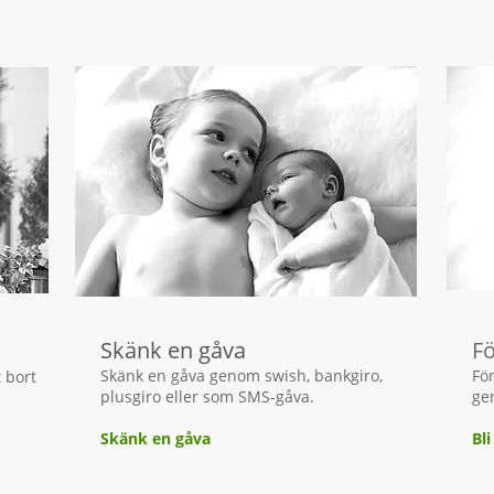
Skänk en gåva
F
​Skänk en gåva genom swish, bankgiro,
Fö
 bort
plusgiro eller som SMS-gåva.
ge
Skänk en gåva
Bl