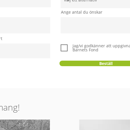
Ange antal du önskar
rt
Jag/vi godkänner att uppgivna
Barnets Fond
Beställ
mang!