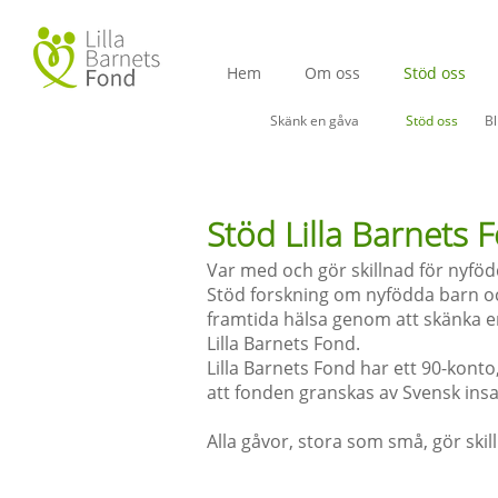
Hem
Om oss
Stöd oss
Skänk en gåva
Stöd oss
B
Stöd Lilla Barnets
Var med och gör skillnad för nyföd
Stöd forskning om nyfödda barn o
framtida hälsa genom att skänka en
Lilla B
arnets Fond.
Lilla Barnets Fond har ett 90-konto,
att fonden granskas av
Svensk ins
Alla gåvor, stora som små, gör skil