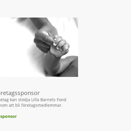
öretagssponsor
retag kan stödja Lilla Barnets Fond
nom att bli företagsmedlemmar.
i sponsor