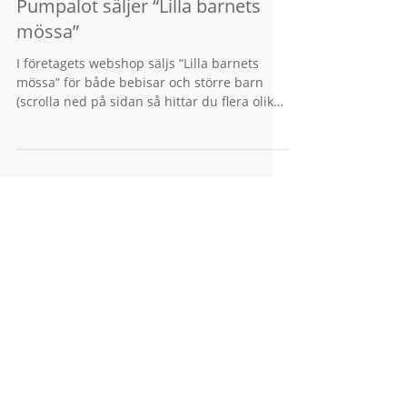
30 aug. 2011
Pumpalot säljer “Lilla barnets
mössa”
I företagets webshop säljs “Lilla barnets
mössa” för både bebisar och större barn
(scrolla ned på sidan så hittar du flera olika
mönster...