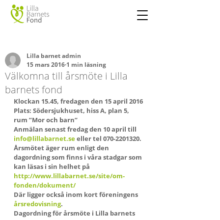
Lilla barnet admin
15 mars 2016
1 min läsning
Välkomna till årsmöte i Lilla
barnets fond
Klockan 15.45, fredagen den 15 april 2016
Plats: Södersjukhuset, hiss A, plan 5, 
rum ”Mor och barn”
Anmälan senast fredag den 10 april till 
info@lillabarnet.se
 eller tel 070-2201320.
Årsmötet äger rum enligt den 
dagordning som finns i våra stadgar som 
kan läsas i sin helhet på 
http://www.lillabarnet.se/site/om-
fonden/dokument/
Där ligger också inom kort föreningens 
årsredovisning
.
Dagordning för årsmöte i Lilla barnets 