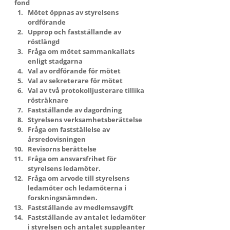
fond
Mötet öppnas av styrelsens 
ordförande
Upprop och fastställande av 
röstlängd
Fråga om mötet sammankallats 
enligt stadgarna
Val av ordförande för mötet
Val av sekreterare för mötet
Val av två protokolljusterare tillika 
rösträknare
Fastställande av dagordning
Styrelsens verksamhetsberättelse
Fråga om fastställelse av 
årsredovisningen
Revisorns berättelse
Fråga om ansvarsfrihet för 
styrelsens ledamöter.
Fråga om arvode till styrelsens 
ledamöter och ledamöterna i 
forskningsnämnden.
Fastställande av medlemsavgift
Fastställande av antalet ledamöter 
i styrelsen och antalet suppleanter