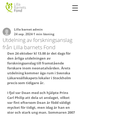
Lilla barnet admin
24 sep. 2024
1 min läsning
Utdelning av forskningsanslag
från Lilla barnets Fond
Den 24 oktober kl 13.00 är det dags för 
den årliga utdelningen av 
forskningsanslag till framstående 
forskare inom neonatalvården. Årets 
utdelning kommer äga rum i Svenska 
Läkaresällskapets lokaler i Stockholm 
precis som tidigare år.
I fjol var Dean med och hjälpte Prins 
Carl Philip att dela ut anslaget, vilket 
var fint eftersom Dean är född väldigt 
mycket för tidigt, men idag är han en 
stor och stark ung man. Sommaren 2007 