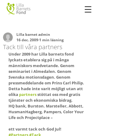
Lilla barnet admin
16 dec. 2009
1 min läsning
Tack till våra partners
Under 2009 har Lilla barnets fond 
lyckats etablera sig på i många 
människors medvetande. Genom 
seminariet i Almedalen. Genom 
Svenska motionsdagen. Genom 
pressmeddelande om Prins Carl Philip.
Detta hade inte varit möjligt utan att 
olika 
partners
 stöttat oss med gratis 
tjänster och ekonomiska bidrag.
HQ bank, Burston. Marsteller, Abbott, 
HusmanHagberg, Pampers, Color Your 
Life och Projectplace –
ett varmt tack och God Jul!
#Partners
#Tack