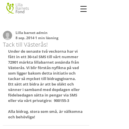
Lilla barnet admin
8 sep. 2014
1 min läsning
Tack till Västerås!
Under de senaste två veckorna har vi 
fått in ett 30-tal SMS till vårt nummer 
72901 märkta lillabarnet avsända från 
Västerås. Vi blir förstås nyfikna på vad 
som ligger bakom detta initiativ och 
tackar så mycket till bidragsgivarna.
Ett sätt att bidra är att be släkt och 
vänner i samband med dopdagen eller 
födelsedagen sätta in pengar via SMS 
eller via vårt privatgiro:  900155-3
Alla bidrag, stora som små, är välkomna 
och behövliga!