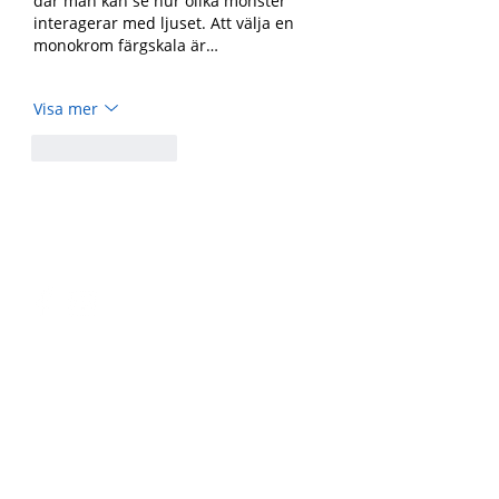
där man kan se hur olika mönster 
interagerar med ljuset. Att välja en 
monokrom färgskala är…
Visa mer
Gilla
Svara
Följ oss på
Telefon
Kontakt
i
nfo@lillabarnet.se
070-5669163
Org. nr.
Adress
802425-9981
Lilla B
arnets Fond
c/o Jan Olhager