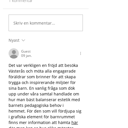
1 kommentar
Lilla Barnets Lopp i
Köp gåvokort och
Skriv en kommentar...
Hagaparken 2026!
Lilla Barnet!
Nyast
Guest
09 jan.
Det var verkligen en fröjd att besöka 
Västerås och möta alla engagerade 
föräldrar som brinner för att skapa 
trygga och inspirerande miljöer för 
sina barn. En vanlig fråga som dök 
upp under våra samtal handlade om 
hur man bäst balanserar estetik med 
barnets pedagogiska behov i 
hemmet. För den som vill fördjupa sig 
i grafiska element för barnrummet 
finns mer information att hämta 
här