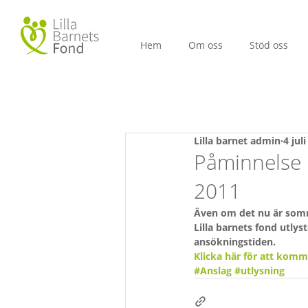
Hem
Om oss
Stöd oss
Lilla barnet admin
4 jul
Påminnelse 
2011
Även om det nu är somm
Lilla barnets fond utlys
ansökningstiden.
Klicka här för att komma
#Anslag
#utlysning