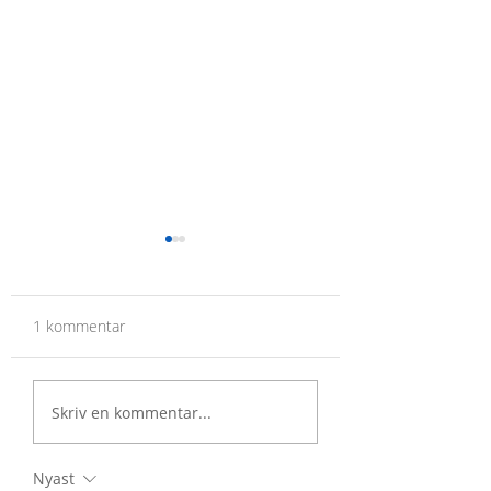
1 kommentar
Lilla Barnets Lopp i
Köp gåvokort och
Skriv en kommentar...
Hagaparken 2026!
Lilla Barnet!
Nyast