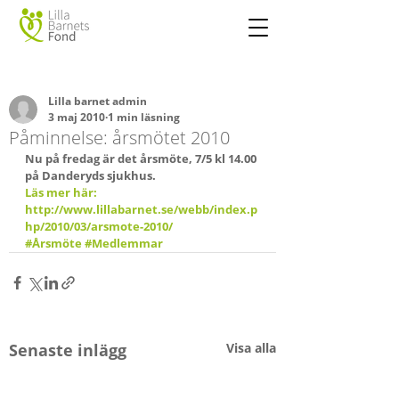
Lilla barnet admin
3 maj 2010
1 min läsning
Påminnelse: årsmötet 2010
Nu på fredag är det årsmöte, 7/5 kl 14.00 
på Danderyds sjukhus.
Läs mer här: 
http://www.lillabarnet.se/webb/index.p
hp/2010/03/arsmote-2010/
#Årsmöte
#Medlemmar
Senaste inlägg
Visa alla