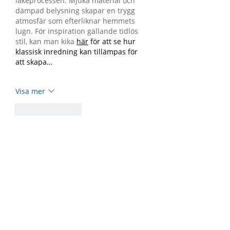
läkeprocessen. Mjuka material och 
dämpad belysning skapar en trygg 
atmosfär som efterliknar hemmets 
lugn. För inspiration gällande tidlös 
stil, kan man kika 
här
 för att se hur 
klassisk inredning kan tillämpas för 
att skapa…
Visa mer
Gilla
Svara
Följ oss på
Telefon
Kontakt
i
nfo@lillabarnet.se
070-5669163