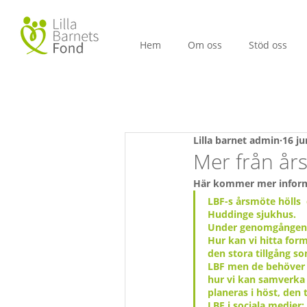
Hem
Om oss
Stöd oss
Lilla barnet admin
16 ju
Mer från år
Här kommer mer informat
LBF-s årsmöte hölls 
Huddinge sjukhus.
Under genomgången av
Hur kan vi hitta for
den stora tillgång so
LBF men de behöver 
hur vi kan samverka
planeras i höst, den 
LBF i sociala medier