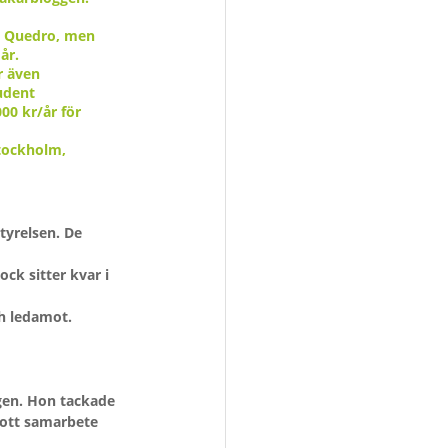
ed Quedro, men 
år.
r även 
udent 
00 kr/år för 
Stockholm, 
gen. Hon tackade 
gott samarbete 