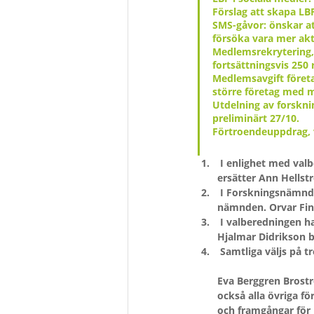
Förslag att skapa LB
SMS-gåvor: önskar at
försöka vara mer ak
Medlemsrekrytering,
fortsättningsvis 250 
Medlemsavgift företag
större företag med m
Utdelning av forsknin
preliminärt 27/10.
Förtroendeuppdrag, 
 I enlighet med valberedningens förslag invaldes Elisabet Olhager och Kajsa Bohlin i styrelsen. De 
ersätter Ann Hellst
 I Forskningsnämnden blir Mikael Norman ny ordförande efter Mats Blennow, som dock sitter kvar i 
nämnden. Orvar Finn
 I valberedningen har Mikael Norman avsagt sig uppdraget som sammankallande och ledamot. 
Hjalmar Didrikson b
 Samtliga väljs på tr
Eva Berggren Brostr
också alla övriga f
och framgångar för L