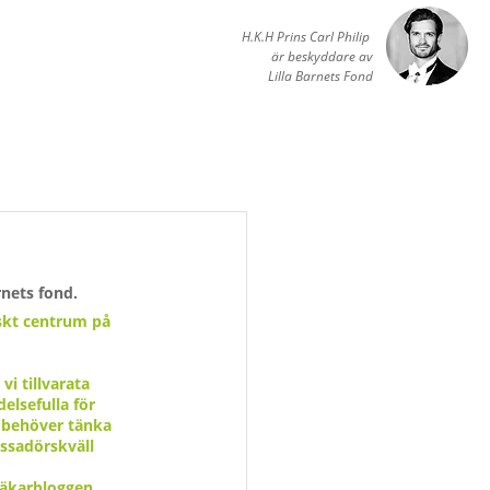
H.K.H Prins Carl Philip
är beskyddare av
Lilla Barnets Fond
nets fond.
nskt centrum på 
i tillvarata 
elsefulla för 
 behöver tänka 
ssadörskväll 
läkarbloggen. 