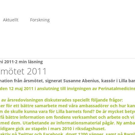
Aktuellt
Forskning
ni 2011
2 min läsning
smötet 2011
ion från årsmötet, signerat Susanne Abenius, kassör i Lilla bar
 den 12 maj 2011 i anslutning till invigningen av Perinatalmedici
 årsredovisningen diskuterades speciellt följande frågor:
mer för ett bättre samarbete med våra ambassadörer och hur kan v
m de skulle kunna vara för Lilla barnets fond? De är mycket betyd
få bättre information om fondens verksamhet och arbete och vi
 med dem. Utarbetande av informationsmaterial pågår. Ny amba
tidigare gick av stapeln i mars 2010 i riksdagshuset.
: aktiv på Twitter och Facebook, drygt 1200 vänner, samt på Barn