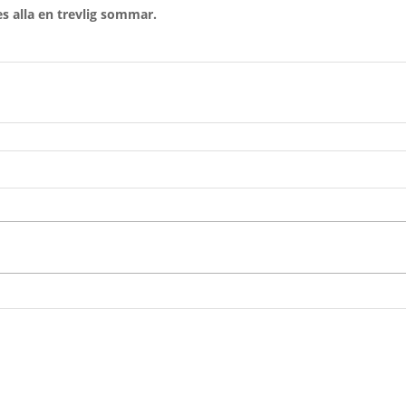
es alla en trevlig sommar.
Om oss
Stöd oss
Forskning