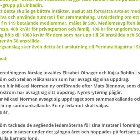
F-grupp på Linkedin.
t detta skulle ge bättre intäkter. Beslut att fortsätta avtalet m
tiva och använda numret i fler sammanhang. Utvärdering om ett 
 f n 119 betalande medlemmar, målet är 500. Medlemsavgiften ä
resp. 400 kr/år för privatperson och familj, 100 kr för ungdom/st
 höjs till 1000 kr/år för dem som har upp till 50 anställda och 50
er än 50 anställda.
gsanslag sker även detta år i anslutning till Perinataldagarna i 
val:
röm och Stellan Håkansson som har avsagt sig sina uppdrag.
ström har avsagt sig sitt uppdrag. Nyrekrytering pågår.
lir ny sammankallande. En ny ledamot skall väljas.
e år.
öm tackade de avgående ledamöterna för sina insatser i förenin
ör goda insatser under det gångna året och hoppades på fortsatt 
illa barnets fond.