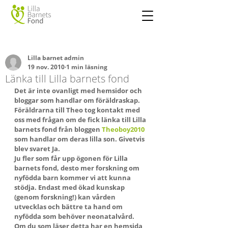
Lilla barnet admin
19 nov. 2010
1 min läsning
Länka till Lilla barnets fond
Det är inte ovanligt med hemsidor och 
bloggar som handlar om föräldraskap.
Föräldrarna till Theo tog kontakt med 
oss med frågan om de fick länka till Lilla 
barnets fond från bloggen 
Theoboy2010
som handlar om deras lilla son. Givetvis 
blev svaret Ja.
Ju fler som får upp ögonen för Lilla 
barnets fond, desto mer forskning om 
nyfödda barn kommer vi att kunna 
stödja. Endast med ökad kunskap 
(genom forskning!) kan vården 
utvecklas och bättre ta hand om 
nyfödda som behöver neonatalvård.
Om du som läser detta har en hemsida 