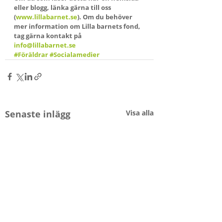
eller blogg, länka gärna till oss 
(
www.lillabarnet.se
). Om du behöver 
mer information om Lilla barnets fond, 
tag gärna kontakt på 
info@lillabarnet.se
#Föräldrar
#Socialamedier
Senaste inlägg
Visa alla