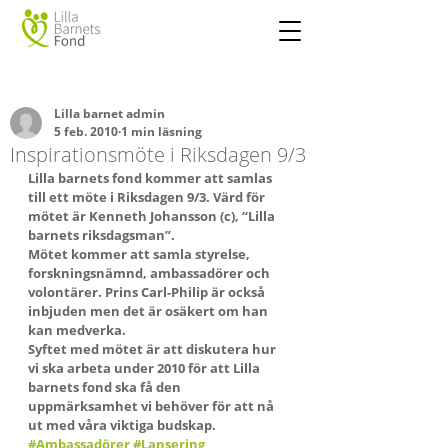
Lilla barnet admin
5 feb. 2010
1 min läsning
Inspirationsmöte i Riksdagen 9/3
Lilla barnets fond kommer att samlas 
till ett möte i Riksdagen 9/3. Värd för 
mötet är Kenneth Johansson (c), “Lilla 
barnets riksdagsman”.
Mötet kommer att samla styrelse, 
forskningsnämnd, ambassadörer och 
volontärer. Prins Carl-Philip är också 
inbjuden men det är osäkert om han 
kan medverka.
Syftet med mötet är att diskutera hur 
vi ska arbeta under 2010 för att Lilla 
barnets fond ska få den 
uppmärksamhet vi behöver för att nå 
ut med våra viktiga budskap.
#Ambassadörer
#Lansering