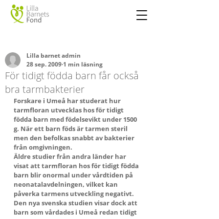
Lilla barnet admin
28 sep. 2009
1 min läsning
För tidigt födda barn får också
bra tarmbakterier
Forskare i Umeå har studerat hur 
tarmfloran utvecklas hos för tidigt 
födda barn med födelsevikt under 1500 
g. När ett barn föds är tarmen steril 
men den befolkas snabbt av bakterier 
från omgivningen.
Äldre studier från andra länder har 
visat att tarmfloran hos för tidigt födda 
barn blir onormal under vårdtiden på 
neonatalavdelningen, vilket kan 
påverka tarmens utveckling negativt.
Den nya svenska studien visar dock att 
barn som vårdades i Umeå redan tidigt 