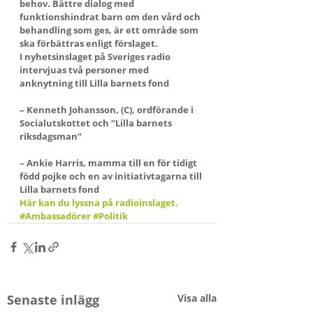
behov. Bättre dialog med 
funktionshindrat barn om den vård och 
behandling som ges, är ett område som 
ska förbättras enligt förslaget.
I nyhetsinslaget på Sveriges radio 
intervjuas två personer med 
anknytning till Lilla barnets fond
– Kenneth Johansson, (C), ordförande i 
Socialutskottet och “Lilla barnets 
riksdagsman”
– Ankie Harris, mamma till en för tidigt 
född pojke och en av initiativtagarna till 
Lilla barnets fond
Här kan du lyssna på radioinslaget.
#Ambassadörer
#Politik
Senaste inlägg
Visa alla