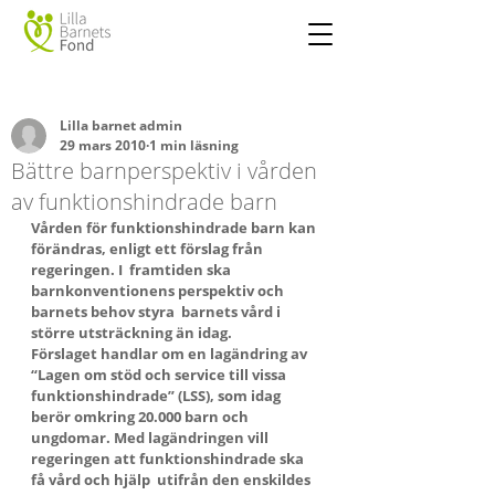
Lilla barnet admin
29 mars 2010
1 min läsning
Bättre barnperspektiv i vården
av funktionshindrade barn
Vården för funktionshindrade barn kan 
förändras, enligt ett förslag från 
regeringen. I  framtiden ska 
barnkonventionens perspektiv och 
barnets behov styra  barnets vård i 
större utsträckning än idag.
Förslaget handlar om en lagändring av 
“Lagen om stöd och service till vissa 
funktionshindrade” (LSS), som idag 
berör omkring 20.000 barn och 
ungdomar. Med lagändringen vill 
regeringen att funktionshindrade ska 
få vård och hjälp  utifrån den enskildes 