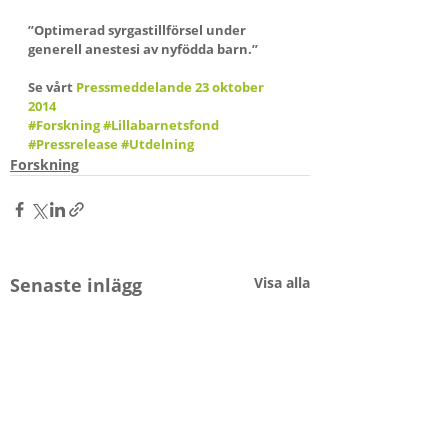
”Optimerad syrgastillförsel under 
generell anestesi av nyfödda barn.”
Se vårt 
Pressmeddelande 23 oktober 
2014
#Forskning
#Lillabarnetsfond
#Pressrelease
#Utdelning
Forskning
Senaste inlägg
Visa alla