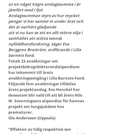
ut en något högre anslagssumma i år 
jämfört med i fjol.
Anslagssumman styrs av hur mycket 
pengar vi har samlat in under året och 
det är oerhört glädjande
att vi nu kan se att en allt större vilja i 
samhället att stötta svensk 
nyföddhetsforskning, säger Eva
Berggren Broström, ordförande i Lilla 
barnets fond.
Totalt 23 ansökningar om 
projektbidrag/doktorandstipendium 
har inkommit till årets 
ansökningsomgång i Lilla Barnets Fond. 
Följande fem ansökningar tilldelas 
årets projektanslag. Eva Henckel har 
dessutom blir vald till att bli årets Nils 
W. Svenningsens stipendiat för hennes 
projekt om lungsjukdom hos 
prematurer.
Ola Andersson (Uppsala)
”Effekten av tidig respektive sen 