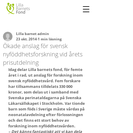
Lilla barnet admin
23 okt. 2014
1 min läsning
Ökade anslag för svensk
nyföddhetsforskning vid årets
prisutdelning
Idag delar Lilla barnets fond, för femte 
året i rad, ut anslag för forskning inom 
svensk nyföddhetsvård. Fem forskare 
har tillsammans tilldelats 330 000 
kronor, som delas ut i samband med 
Svenska perinataldagarna på Svenska 
Läkarsällskapet i Stockholm. Var tionde 
barn som föds i Sverige måste vårdas på 
neonatalavdelning efter förlossningen 
och det finns ett stort behov av 
forskning inom nyföddhetsvården.
– Det känns fantastiskt att vi kan dela 