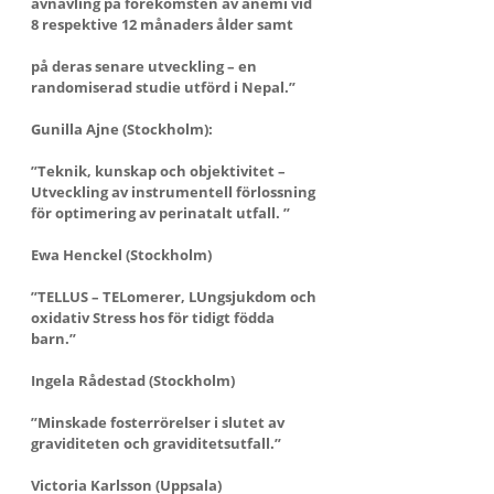
avnavling på förekomsten av anemi vid 
8 respektive 12 månaders ålder samt
på deras senare utveckling – en 
randomiserad studie utförd i Nepal.”
Gunilla Ajne (Stockholm):
”Teknik, kunskap och objektivitet – 
Utveckling av instrumentell förlossning 
för optimering av perinatalt utfall. ”
Ewa Henckel (Stockholm)
”TELLUS – TELomerer, LUngsjukdom och 
oxidativ Stress hos för tidigt födda 
barn.”
Ingela Rådestad (Stockholm)
”Minskade fosterrörelser i slutet av 
graviditeten och graviditetsutfall.”
Victoria Karlsson (Uppsala)